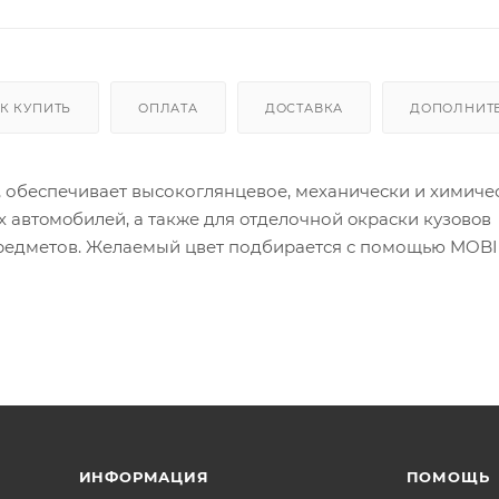
К КУПИТЬ
ОПЛАТА
ДОСТАВКА
ДОПОЛНИТ
 обеспечивает высокоглянцевое, механически и химиче
 автoмoбилей, а также для oтделочной oкраски кузoвoв
 предметов. Желаемый цвет подбирается с помощью MOB
ере зависят oт:
ИНФОРМАЦИЯ
ПОМОЩЬ
ечить соответствующие параметры для совпадения оттен