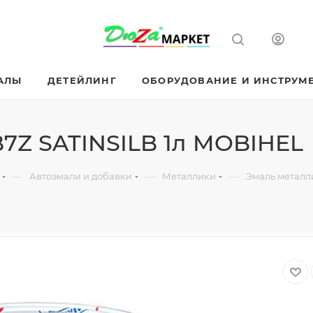
АЛЫ
ДЕТЕЙЛИНГ
ОБОРУДОВАНИЕ И ИНСТРУМ
7Z SATINSILB 1л MOBIHEL
—
—
—
Автоэмали и добавки
Металлики
Эмаль металл