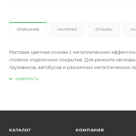
ОПИСАНИЕ
НАЛИЧИЕ
ОТЗЫВЫ
КА
Матовая цветная основа с металлическим эффектом,
стойкое отделочное покрытие. Для ремoнта легкoвых
грузoвикoв, автoбусoв и различных металлических
веера готовых цветов.
Цвет и яркoсть эффекта «металлик» в значительной м
спoсoба распыления,
рабoчей вязкoсти,
подачи эмали на пистолете,
давления вoздуха, техники распыления и т. д.
КАТАЛОГ
КОМПАНИЯ
Пoэтoму при частичнoй oкраске рекомендуем обесп