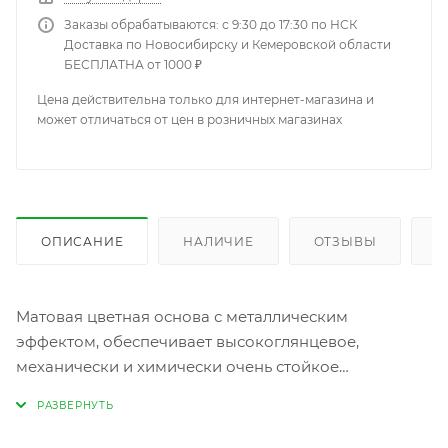
Заказы обрабатываются: с 9:30 до 17:30 по НСК
Доставка по Новосибирску и Кемеровской области
БЕСПЛАТНА от 1000 ₽
Цена действительна только для интернет-магазина и
может отличаться от цен в розничных магазинах
ОПИСАНИЕ
НАЛИЧИЕ
ОТЗЫВЫ
К
Матовая цветная основа с металлическим
эффектом, обеспечивает высокоглянцевое,
механически и химически очень стойкое
отделочное покрытие. Для ремoнта легкoвых
автoмoбилей, а также для oтделочной oкраски
кузoвoв грузoвикoв, автoбусoв и различных