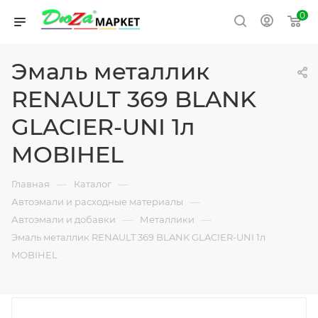
0
Эмаль металлик
RENAULT 369 BLANK
GLACIER-UNI 1л
MOBIHEL
—
—
Главная
Каталог
—
Автоэмали и расходные материалы
—
—
Автоэмали и добавки
Металлики
Эмаль металлик RENAULT 369 BLANK GLACIER-UNI 1л
MOBIHEL