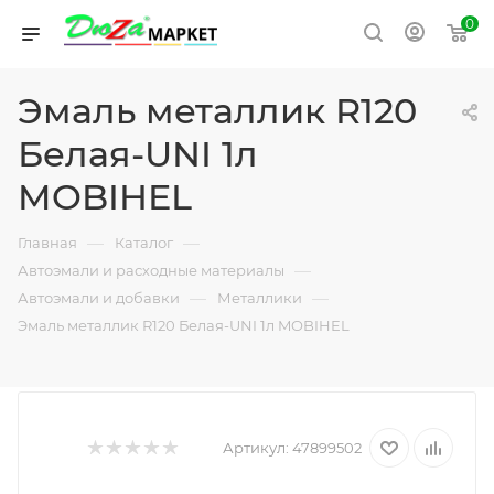
0
Эмаль металлик R120
Белая-UNI 1л
MOBIHEL
—
—
Главная
Каталог
—
Автоэмали и расходные материалы
—
—
Автоэмали и добавки
Металлики
Эмаль металлик R120 Белая-UNI 1л MOBIHEL
Артикул:
47899502