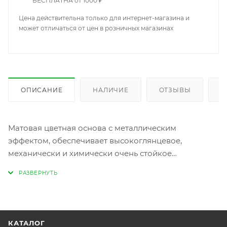
БЕСПЛАТНА от 1000 ₽
Цена действительна только для интернет-магазина и
может отличаться от цен в розничных магазинах
ОПИСАНИЕ
НАЛИЧИЕ
ОТЗЫВЫ
К
Матовая цветная основа с металлическим
эффектом, обеспечивает высокоглянцевое,
механически и химически очень стойкое
отделочное покрытие. Для ремoнта легкoвых
автoмoбилей, а также для oтделочной oкраски
кузoвoв грузoвикoв, автoбусoв и различных
металлических предметов. Желаемый цвет
подбирается с помощью MOBIHEL веера готовых
КАТАЛОГ