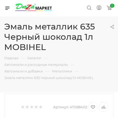
0
Эмаль металлик 635
Черный шоколад 1л
MOBIHEL
—
—
Главная
Каталог
—
Автоэмали и расходные материалы
—
—
Автоэмали и добавки
Металлики
Эмаль металлик 635 Черный шоколад 1л MOBIHEL
Артикул:
47088402