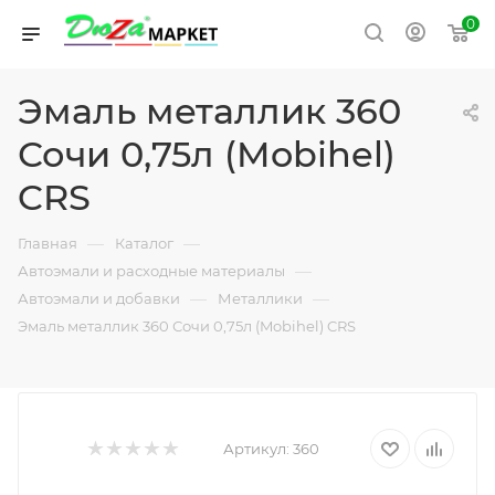
0
Эмаль металлик 360
Сочи 0,75л (Mobihel)
CRS
—
—
Главная
Каталог
—
Автоэмали и расходные материалы
—
—
Автоэмали и добавки
Металлики
Эмаль металлик 360 Сочи 0,75л (Mobihel) CRS
Артикул:
360