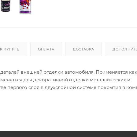
К КУПИТЬ
ОПЛАТА
ДОСТАВКА
ДОПОЛНИТ
 деталей внешней отделки автомобиля. Применяется как
именяться для декоративной отделки металлических и
ве первого слоя в двухслойной системе покрытия в ком
ветовая палитра AVE Эмали базисной металлик включа
нка. AVE Эмаль базисная металлик представляет собой
зиции синтетических смол и ацетобутирата целлюлозы с