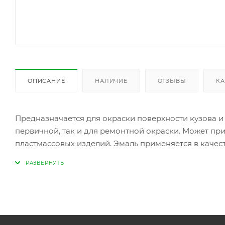
ОПИСАНИЕ
НАЛИЧИЕ
ОТЗЫВЫ
КА
Предназначается для окраски поверхности кузова и
первичной, так и для ремонтной окраски. Может пр
пластмассовых изделий. Эмаль применяется в качест
прозрачным двухкомпонентным акриловым лаком. Ц
наиболее популярные расцветки автомобильного ры
суспензию эффектных и цветных пигментов в компо
специальными добавками.