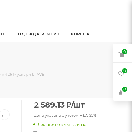
ЕНТ
ОДЕЖДА И МЕРЧ
ХОРЕКА
0
0
ик 426 Мускари 1л AVE
0
2 589.13
₽
/шт
Цена указана с учетом НДС 22%
Достаточно
в 4 магазинах