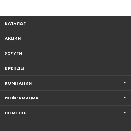
пластмассовых изделий. Эмаль применяется в
качестве первого слоя в двухслойной системе
покрытия в комплекте с прозрачным
КАТАЛОГ
двухкомпонентным акриловым лаком. Цветовая
палитра AVE Эмали базисной металлик включает
АКЦИИ
наиболее популярные расцветки автомобильного
рынка. AVE Эмаль базисная металлик представляет
УСЛУГИ
собой суспензию эффектных и цветных пигментов в
композиции синтетических смол и ацетобутирата
БРЕНДЫ
целлюлозы со специальными добавками.
КОМПАНИЯ
ИНФОРМАЦИЯ
ПОМОЩЬ