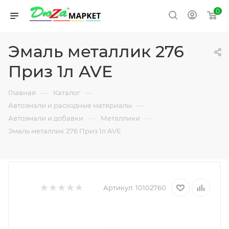
0
Эмаль металлик 276
Приз 1л AVE
—
—
Главная
Каталог
—
Автоэмали и расходные материалы
—
—
Автоэмали и добавки
Металлики
Эмаль металлик 276 Приз 1л AVE
Артикул:
10102760